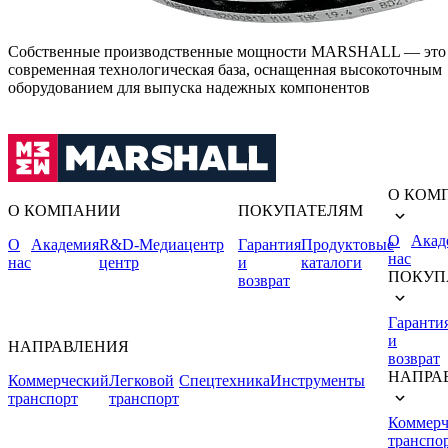
Собственные производственные мощности MARSHALL — это
современная технологическая база, оснащенная высокоточным
оборудованием для выпуска надежных компонентов
О КОМ
О КОМПАНИИ
ПОКУПАТЕЛЯМ
О
Акад
О
Академия
R&D-
Медиацентр
Гарантия
Продуктовые
нас
нас
центр
и
каталоги
ПОКУП
возврат
Гаранти
и
НАПРАВЛЕНИЯ
возврат
НАПРА
Коммерческий
Легковой
Спецтехника
Инструменты
транспорт
транспорт
Коммерч
транспо